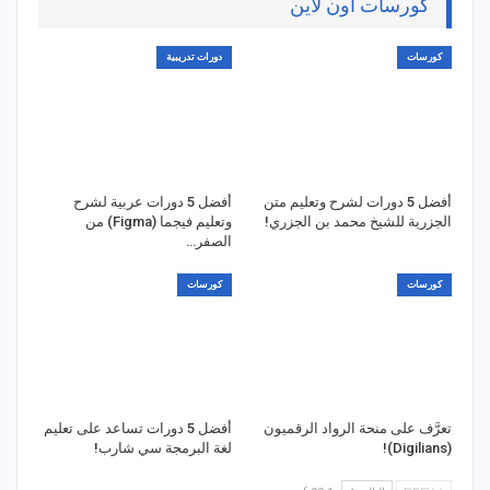
كورسات اون لاين
كورسات
دورات تدريبية
أفضل 5 دورات لشرح وتعليم متن
أفضل 5 دورات عربية لشرح
الجزرية للشيخ محمد بن الجزري!
وتعليم فيجما (Figma) من
الصفر…
كورسات
كورسات
تعرَّف على منحة الرواد الرقميون
أفضل 5 دورات تساعد على تعليم
(Digilians)!
لغة البرمجة سي شارب!