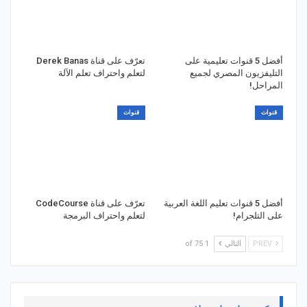
أفضل 5 قنوات تعليمية على
تعرّف على قناة Derek Banas
التليفزيون المصري لجميع
لتعلم واحتراف تعلم الآلة
المراحل!
قنوات
قنوات
أفضل 5 قنوات تعليم اللغة العربية
تعرّف على قناة CodeCourse
على التلجرام!
لتعلم واحتراف البرمجة
PREV
التالي
1 of 75