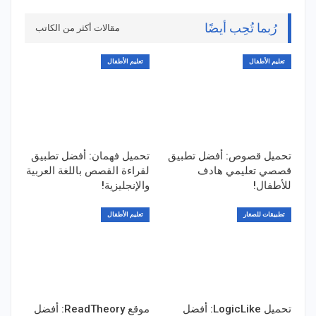
رُبما تُحِب أيضًا
مقالات أكثر من الكاتب
تعليم الأطفال
تعليم الأطفال
تحميل قصوص: أفضل تطبيق
تحميل فهمان: أفضل تطبيق
قصصي تعليمي هادف
لقراءة القصص باللغة العربية
للأطفال!
والإنجليزية!
تطبيقات للصغار
تعليم الأطفال
تحميل LogicLike: أفضل
موقع ReadTheory: أفضل