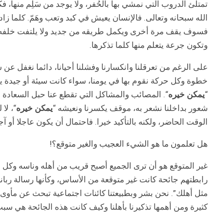
تمتلئ الدروب التي نمشي بها بالحُفر، ولا يوجد من سَلِم منها، فكل
الله سبحانه وتعالى. فالإنسان يعيش في كبد وتعب وهَمّ. كلما زاد
فسوف يقف مرة أخرى ويكمل طريقه من جديد ولا يلتفت خلفه. أم
وتكون جرعة يتعلم منها كلما تذكرها.
على الرغم من تعرقلنا وانكسارنا وفشلنا أحيانا، دائما نغفل 
خطوة وكل حركة نقوم بها في يومنا، سواء كانت سيئة أو جيدة ي
“
يمكن خيره
“. المصائب والمشاكل التي تقطع عنا حبل السعادة 
شعور بداخلنا نشعر به، موقف يكسرنا ونعيشه “
يمكن خيره
“، لا
الوقت الحاضر، ولكنه بالتأكيد خيرا. فاحتمال أن يكون عاجلا أو آجل
هل تعلمون ما هو الشيء العجيب والغير متوقع؟!
غير المتوقع هو أن ترى الجميع أصبح قريب من أهله وناسه وكل
رابطتهم جائحة كانت غير متوقعة من الأساس، وكأنها رسالة رباني
مثل أهلك”. نحن بشر وبطبيعتنا كائنات اجتماعية تبحث عن مأو
كثيرة ومن أهمها تذكيرنا بأهلنا وكيف كانت هذه الجائحة هي سبب