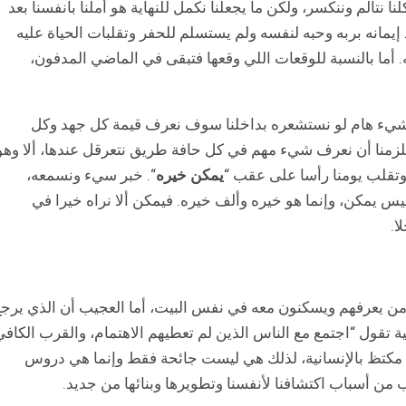
نا نتألم وننكسر، ولكن ما يجعلنا نكمل للنهاية هو أملنا بأنفسنا بعد
 إيمانه بربه وحبه لنفسه ولم يستسلم للحفر وتقلبات الحياة عليه
ا بالنسبة للوقعات اللي وقعها فتبقى في الماضي المدفون،
عن شيء هام لو نستشعره بداخلنا سوف نعرف قيمة كل جهد وكل
لزمنا أن نعرف شيء مهم في كل حافة طريق نتعرقل عندها، ألا وهو
وتقلب يومنا رأسا على عقب “
يمكن خيره
“. خبر سيء ونسمعه،
 ليس يمكن، وإنما هو خيره وألف خيره. فيمكن ألا نراه خيرا في
ا.
 من يعرفهم ويسكنون معه في نفس البيت، أما العجيب أن الذي يرج
ة تقول “اجتمع مع الناس الذين لم تعطيهم الاهتمام، والقرب الكافي
ى مكتظ بالإنسانية، لذلك هي ليست جائحة فقط وإنما هي دروس
 من أسباب اكتشافنا لأنفسنا وتطويرها وبنائها من جديد.