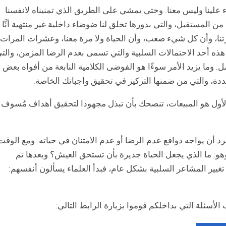
ء علينا وليس معنا. وحتى يمشي على الطريق الذي تمنيناه لانفسنا
ن المستقبل، والتي بدورها تخلق لنا ضوضاء داخلية غير منتهية أنَّا
نا، وأن كل شيء صعب، وأن الحياة ولا مرة معنا، وعشرات المرات
هذه أحد الاحتمالات السلبية والتي تسمى بعدم الرضا المزمن، والت
وما يزيد الأمر سوءًا هو الفوضى الكلامية النابعة من أفواه بعض
دة، والتي من ضمنها التركيز في تحقيق واجباتك الخاصة.
 الأول هو المبيعات، تنصحك بأن تبذل مجهودا لتحقيق أهداف مُسوف
 أن يواجه دوافع عدم الرضا أو عدم الامتنان في حياته. ومع الوقت
: ما الذي يجعل الحياة جديرة بأن تستحق العيش؟ وبعدها تم
غيير المشاعر السلبية بشكل عام، فبدأ العلماء يسألون أنفسهم:
الأسئلة التي بداخلكم قوموا بزيارة الرابط التالي: