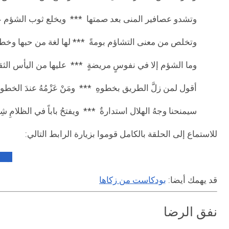
وتشدو عصافير المنى بعد صمتها *** ويخلع ثوب الشؤم ع
وتخلص من معنى التشاؤم بومةً *** لها لغة من حبها وخط
وما الشؤم إلا في نفوسٍ مريضةٍ *** عليها من اليأس الث
أقول لمن زلَّ الطريق بخطوهِ *** ومَنْ عَزْمُهُ عندَ الخطوب
سيمنحنا وجهُ الهلال استدارةٌ *** ويفتحُ باباً في الظلامِ شِ
للاستماع إلى الحلقة بالكامل قوموا بزيارة الرابط التالي:
رابط
قد يهمك أيضا:
بودكاست من زكاها
نفق الرضا