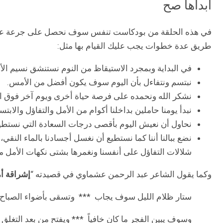
ابدأها صح
في هذه الحلقة من بودكاست تنفس سوف نحصل على جرعة عالية 
طريق عدة خطوات يجب عليك القيام بها مثل:
في البداية وبمجرد الاستيقاظ من النوم نستنشق نسيم الأ
نبتسم ونتفاءل بأن اليوم سوف يكون أفضل من الأمس.
نشكر الله ونحمده على فرصة حياة أخرى ويوم آخر فوق ا
نبدأ يومنا حاملين بداخلنا أكوام من الأمل والتفاؤل والابتس
نحاول أن نعيش اليوم بأقصى درجات السعادة التي نستطي
نضع ببالنا أننا كما نستطيع أن نغسل أجسادنا بالماء النق
شلالات التفاؤل على أنفسنا ونغمرها بشتى نكهات الأمل م
وكما يقول الشاعر عبد الرحمن عشماوي في قصيدته “
إشراقة أ
ستار ظلام الليل سوف يجاب *** وتسقى بأضواء الصباح 
وسوف يبين الفجر ما كان خافياً *** ويفتح من بعد التغلق ب