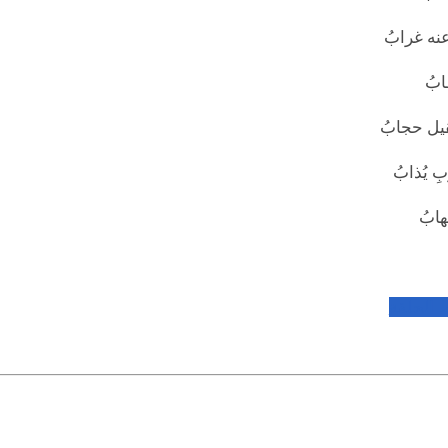
نه غرابُ
ابُ
قيل حجابُ
ِ يُذابُ
هابُ
 الحلقة