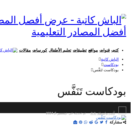
أفضل المصادر التعليمية
كتب
قنوات
مواقع
تطبيقات
تعليم الأطفال
كورسات
مقالات
الباش كاتبة
بودكاست
بودكاست تَنَفَّس
بودكاست تَنَفَّس
كُتِب بواسطة
☆☆
تم تحديثه في
ديسمبر 5, 2024
مشاركة