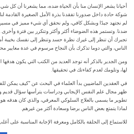
أحيانا يشعر الإنسان منا بأن الحياة ضده، مما يشعرنا أن كل شي
شوكة حادة داخل صدورنا تفقدنا بذرة الأمل الصغيرة القادمة لنا م
لم نجتهد جيدًا وبشكل كافي، ولم نحقق أي شيء مميز في مسيرت
ضدنا. وتستمر هذه الضوضاء أكثر وأكثر وتتكرر بين فترة وأخرى. 
تجبرك أن تنظر إلى غيرك نظرة حسد وتنظر إلى نفسك بخيبة أمل. 
الناس، والتي دوما تذكرك بأن النجاح مرسوم في عدة معايير محد
ومن الجدير بالذكر أنه توجد العديد من الكتب التي يكون هدفها
لها، وتلومك لعدم كفاءتك في تحقيقها.
في العقدين الماضيين بدأ العلماء في البحث عن “كيف يمكن للفرد
ظهر مجال علم النفس الإيجابي ودراسات يترأسها سؤال قديم وهو
تطوير ما يسمى بالعلاج السلوكي المعرفي، والذي كان هدفه هو ت
لماذا يتمتع بعض الناس برضا وسعادة أكثر من غيرهم.
للاستماع إلى الحلقة بالكامل ومعرفة الإجابة المناسبة على أغلب 