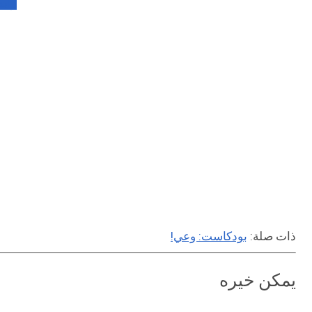
رابط
ذات صلة:
بودكاست: وعي!
يمكن خيره