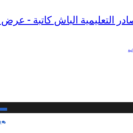
الباش كاتبة - عرض 
بودكا
0