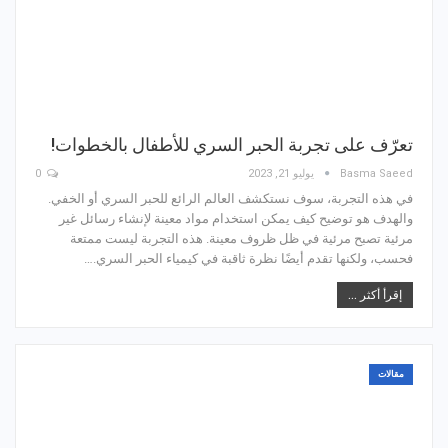
تعرّف على تجربة الحبر السري للأطفال بالخطوات!
Basma Saeed
يوليو 21, 2023
0
في هذه التجربة، سوف نستكشف العالم الرائع للحبر السري أو الخفي.
والهدف هو توضيح كيف يمكن استخدام مواد معينة لإنشاء رسائل غير
مرئية تصبح مرئية في ظل ظروف معينة. هذه التجربة ليست ممتعة
فحسب، ولكنها تقدم أيضًا نظرة ثاقبة في كيمياء الحبر السري.…
إقرأ أكثر ...
مقالات