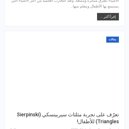
الأشياء بطرق مبتكرة وممتعة. وتعد التجارب العلمية من أكثر الأشياء التي
يستمتع بها الأطفال ويتعلم منها…
إقرأ أكثر ...
مقالات
تعرّف على تجربة مثلثاث سيربينسكي (Sierpinski
Triangles) للأطفال!