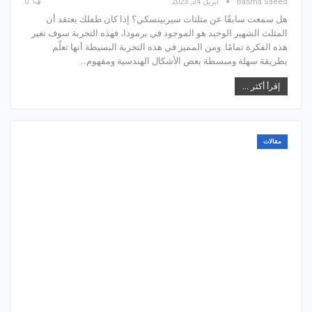
Basma Saeed
أبريل 24, 2023
0
هل سمعت سابقًا عن مثلثات سيربينسكي؟ إذا كان طفلك يعتقد أن
المثلث الشهير الوحيد هو الموجود في برمودا، فهذه التجربة سوف تغير
هذه الفكرة تمامًا. ومن المميز في هذه التجربة البسيطة أنها تعلّم
بطريقة سهلة ومبسطة بعض الأشكال الهندسية ومفهوم…
إقرأ أكثر ...
مقالات