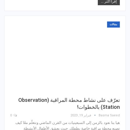
إقرأ أكثر ...
مقالات
تعرّف على نشاط محطة المراقبة (Observation
Station) بالخطوات!
Basma Saeed
فبراير 19, 2023
0
هيا بنا نعود بالزمن إلى السبعينيات من القرن الماضي ونتعلّم معًا كيف
تصنع محطة مراقبة خاصة بطفلك. حيث يعشق الأطفال الأنشطة