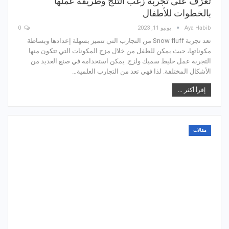
تعرّف على تجربة زغب الثلج وطريقة عملها
بالخطوات للأطفال
Aya Habib
يونيو 11, 2023
0
تعد تجربة Snow fluff من التجارب التي تتميز بسهلة إعدادها وبساطة
مكوناتها، حيث يمكن للطفل من خلال مزج المكونات التي تتكون منها
التجربة عمل خليط سميك ولزج. يمكن استخدامه في صنع العديد من
الأشكال المختلفة. لذا فهي تعد من التجارب العلمية…
إقرأ أكثر ...
مقالات