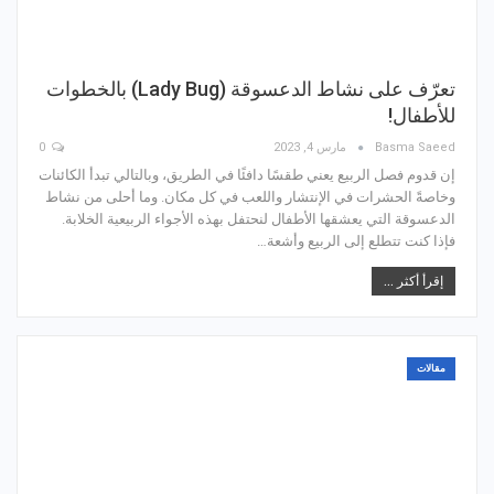
تعرّف على نشاط الدعسوقة (Lady Bug) بالخطوات
للأطفال!
Basma Saeed
مارس 4, 2023
0
إن قدوم فصل الربيع يعني طقسًا دافئًا في الطريق، وبالتالي تبدأ الكائنات
وخاصةً الحشرات في الإنتشار واللعب في كل مكان. وما أحلى من نشاط
الدعسوقة التي يعشقها الأطفال لنحتفل بهذه الأجواء الربيعية الخلابة.
فإذا كنت تتطلع إلى الربيع وأشعة…
إقرأ أكثر ...
مقالات