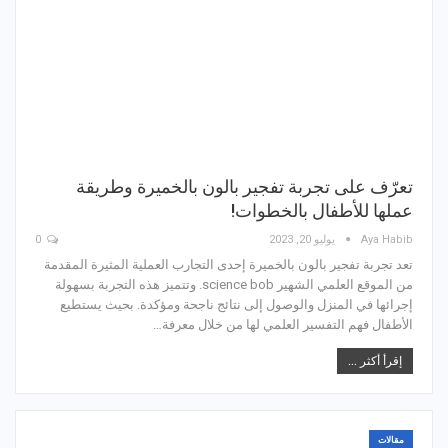
تعرّف على تجربة تفجير بالون بالخميرة وطريقة
عملها للأطفال بالخطوات!
Aya Habib
يوليو 20, 2023
0
تعد تجربة تفجير بالون بالخميرة إحدى التجارب العملية المثيرة المقدمة
من الموقع العلمي الشهير science bob. وتتميز هذه التجربة بسهولة
إجرائها في المنزل والوصول إلى نتائج ناجحة ومؤكدة. بحيث يستطيع
الأطفال فهم التفسير العلمي لها من خلال معرفة…
إقرأ أكثر ...
مقالات