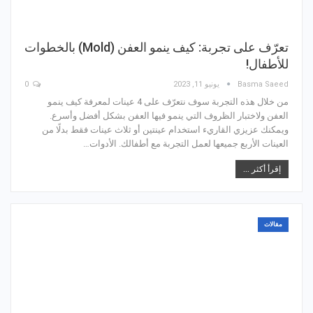
تعرّف على تجربة: كيف ينمو العفن (Mold) بالخطوات
للأطفال!
Basma Saeed
يونيو 11, 2023
0
من خلال هذه التجربة سوف نتعرّف على 4 عينات لمعرفة كيف ينمو
العفن ولاختبار الظروف التي ينمو فيها العفن بشكل أفضل وأسرع.
ويمكنك عزيزي القاريء استخدام عينتين أو ثلاث عينات فقط بدلًا من
العينات الأربع جميعها لعمل التجربة مع أطفالك. الأدوات…
إقرأ أكثر ...
مقالات