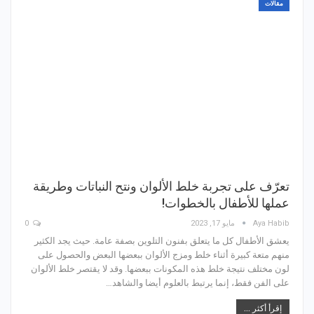
مقالات
تعرّف على تجربة خلط الألوان ونتح النباتات وطريقة
عملها للأطفال بالخطوات!
Aya Habib
مايو 17, 2023
0
يعشق الأطفال كل ما يتعلق بفنون التلوين بصفة عامة. حيث يجد الكثير
منهم متعة كبيرة أثناء خلط ومزج الألوان ببعضها البعض والحصول على
لون مختلف نتيجة خلط هذه المكونات ببعضها. وقد لا يقتصر خلط الألوان
على الفن فقط، إنما يرتبط بالعلوم أيضا والشاهد…
إقرأ أكثر ...