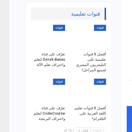
قنوات تعليمية
قنوات
قنوات
أفضل 5 قنوات
تعرّف على قناة
تعليمية على
Derek Banas لتعلم
التليفزيون المصري
واحتراف تعلم الآلة
لجميع المراحل!
قنوات
قنوات
أفضل 5 قنوات تعليم
تعرّف على قناة
اللغة العربية على
CodeCourse لتعلم
التلجرام!
واحتراف البرمجة
PREV
التالي
1 of 75