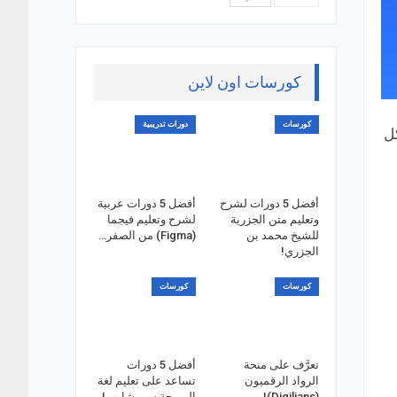
كورسات اون لاين
كورسات
دورات تدريبية
كل
أفضل 5 دورات لشرح
أفضل 5 دورات عربية
وتعليم متن الجزرية
لشرح وتعليم فيجما
للشيخ محمد بن
(Figma) من الصفر…
الجزري!
كورسات
كورسات
تعرَّف على منحة
أفضل 5 دورات
الرواد الرقميون
تساعد على تعليم لغة
(Digilians)!
البرمجة سي شارب!