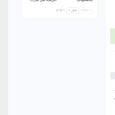
PREV
التالي
1 of 99
aut يظهر