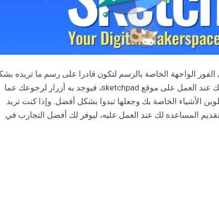
 الفور الواجهة الخاصة بالرسم لتكون قادرا على رسم ما تريده بش
مريح وسريع، كما ستجد العديد من الأزرار المفيدة لك عند العمل على موقع sketchpad، فيوجد به أزرار لرجوعك عما
ين الأشياء الخاصة بك وجعلها تبدوا بشكل أفضل. وإذا كنت تريد
تقديم المساعدة لك عند العمل عليه، ليوفر لك أفضل التجارب في