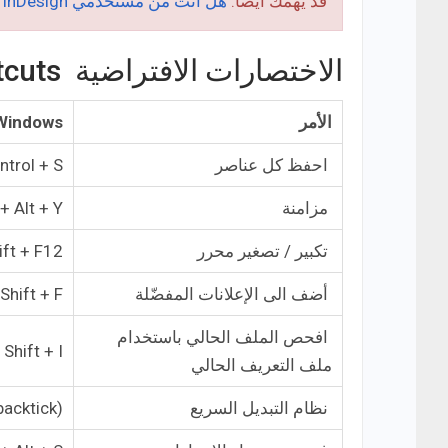
قد يهمك أيضا:
هل أنت من مستخدمي InDesign؟ إليك إذا اختصارات برنامج أدوبي إنديزاين!
الاختصارات الافتراضية Default keyboard shortcuts
الأمر
Windows
احفظ كل عناصر
ntrol + S
مزامنة
+ Alt + Y
تكبير / تصغير محرر
ift + F12
أضف الى الإعلانات المفضّلة
 Shift + F
افحص الملف الحالي باستخدام
 Shift + I
ملف التعريف الحالي
نظام التبديل السريع
backtick)