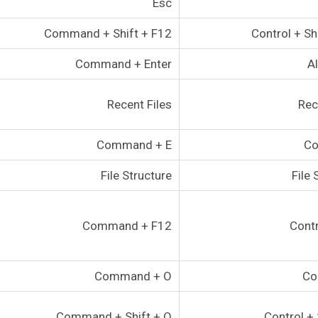
Esc
Command + Shift + F12
Control + Sh
Command + Enter
Al
Recent Files
Rec
Command + E
Co
File Structure
File 
Command + F12
Contr
Command + O
Co
Command + Shift + O
Control + 