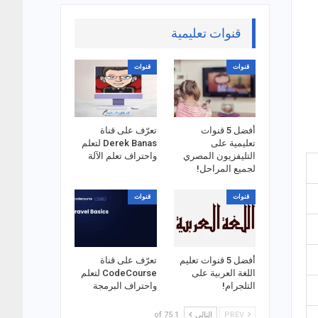
قنوات تعليمية
قنوات
قنوات
أفضل 5 قنوات
تعرّف على قناة
تعليمية على
Derek Banas لتعلم
التليفزيون المصري
واحتراف تعلم الآلة
لجميع المراحل!
قنوات
قنوات
أفضل 5 قنوات تعليم
تعرّف على قناة
اللغة العربية على
CodeCourse لتعلم
التلجرام!
واحتراف البرمجة
PREV
التالي
1 of 75