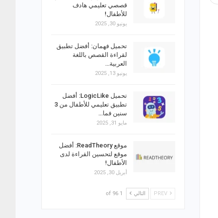
قصصي تعليمي هادف
للأطفال!
يونيو 30, 2025
تحميل فهمان: أفضل تطبيق
لقراءة القصص باللغة
العربية…
يونيو 13, 2025
تحميل LogicLike: أفضل
تطبيق تعليمي للأطفال من 3
سنين فما…
مايو 31, 2025
موقع ReadTheory: أفضل
موقع لتحسين القراءة لدى
الأطفال!
أبريل 30, 2025
PREV
التالي
1 of 96