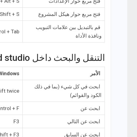
فتح مربع حوار الإعدادات
+ Alt + S
فتح مربع حوار هيكل المشروع
Shift + S
قم بالتبديل بين علامات التبويب
rol + Tab
ونافذة الأداة
التنقل والبحث داخل android studio
الأمر
Windows
ابحث في كل شيء (بما في ذلك
ift twice
الكود والقوائم)
ابحث عن
ntrol + F
ابحث عن التالي
F3
ابحث عن السابق
hift + F3