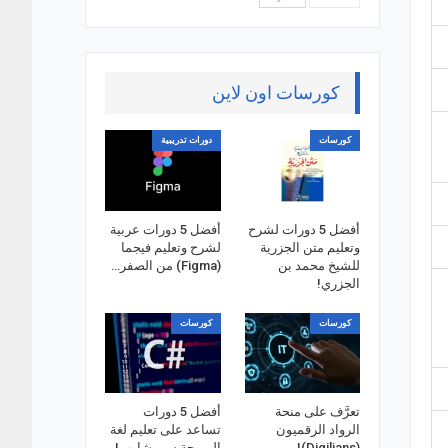
كورسات اون لاين
كورسات
دورات تدريبية
أفضل 5 دورات لشرح
أفضل 5 دورات عربية
وتعليم متن الجزرية
لشرح وتعليم فيجما
للشيخ محمد بن
(Figma) من الصفر…
الجزري!
كورسات
كورسات
تعرَّف على منحة
أفضل 5 دورات
الرواد الرقميون
تساعد على تعليم لغة
(Digilians)!
البرمجة سي شارب!