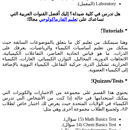
Laboratory (المعمل).
هل تدرس في كلية صيدلة؟ إليك أفضل القنوات العربية التي
تساعدك على
تعليم الفارماكولوجي
مجانًا!
* Tutorials؛
وهنا سيمكنك من تعليم كل ما يتعلق بالموضوعات السابقة حيث
يمكنك من تعليم أساسيات الكيمياء والرياضيات، يعرفك على
الذرات، ما هو قياس اتحادية العناصر، التفاعلات الكيميائية،
الاتجاهات الدورية، المحاليل، التوازن الكيميائي، الغازات، الكيمياء
الحرارية، تشكيل الذرة، حركية التفاعل، الكيمياء النووية بالإضافة
إلى الكيمياء العضوية.
* Quizzes/Tests؛
يحتوي هذا القسم على مجموعة من الاختبارات والكويزات التي
يمكنك استخدامها في حالة إذا كنت من الأشخاص التي تدرس
الكيمياء في الولايات المتحدة حيث يعرض لك اختبار خاص لطلاب
AP، ولجميع الطلاب مجموعة أخرى وهي مثل:
Math Basics Test (15 سؤال).
Chem Basics Test (14 سؤال).