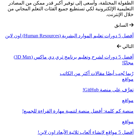
الطفولة المختلفة، وأسعى إلى توفير أكبر قدر ممكن من المصادر
التعليمية الإلكترونية لكي تستطيع جميع الفئات التعلم المجاني من
خلال الإنترنت.
السابق
أفضل 5 دورات تعليم الموارد البشرية (Human Resources) اون لاين
التالي
أفضل 5 دورات لشرح وتعليم برنامج ثري دي ماكس (3D Max)
مجانًا!
رُبما تُحِب أيضًا
مقالات أكثر من الكاتب
مواقع
تعرَّف على منصة GitHub!
مواقع
منصة كم كلمة: أفضل منصة لتنمية مهارة القراءة للجميع!
مواقع
أفضل 5 مواقع لإنشاء ألعاب ثلاثية الأبعاد اون لاين!