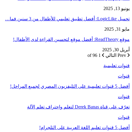
يونيو 13, 2025
تحميل LogicLike: أفضل تطبيق تعليمي للأطفال من 3 سنين فما…
مايو 31, 2025
موقع ReadTheory: أفضل موقع لتحسين القراءة لدى الأطفال!
أبريل 30, 2025
Prev
التالي
1 of 96
قنوات تعليمية
قنوات
أفضل 5 قنوات تعليمية على التليفزيون المصري لجميع المراحل!
قنوات
تعرّف على قناة Derek Banas لتعلم واحتراف تعلم الآلة
قنوات
أفضل 5 قنوات تعليم اللغة العربية على التلجرام!