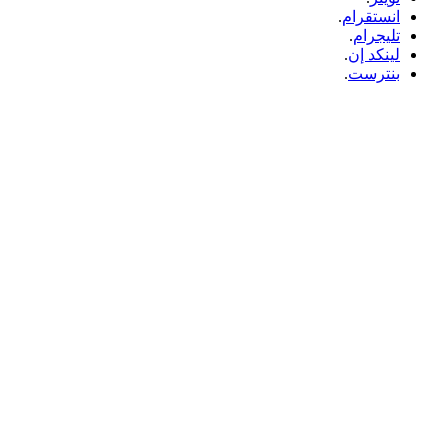
انستقرام
.
تليجرام
.
لينكد إن
.
بنترست
.