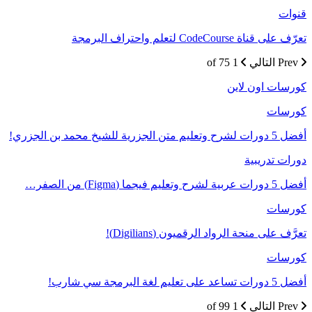
قنوات
تعرّف على قناة CodeCourse لتعلم واحتراف البرمجة
Prev
التالي
1 of 75
كورسات اون لاين
كورسات
أفضل 5 دورات لشرح وتعليم متن الجزرية للشيخ محمد بن الجزري!
دورات تدريبية
أفضل 5 دورات عربية لشرح وتعليم فيجما (Figma) من الصفر…
كورسات
تعرَّف على منحة الرواد الرقميون (Digilians)!
كورسات
أفضل 5 دورات تساعد على تعليم لغة البرمجة سي شارب!
Prev
التالي
1 of 99