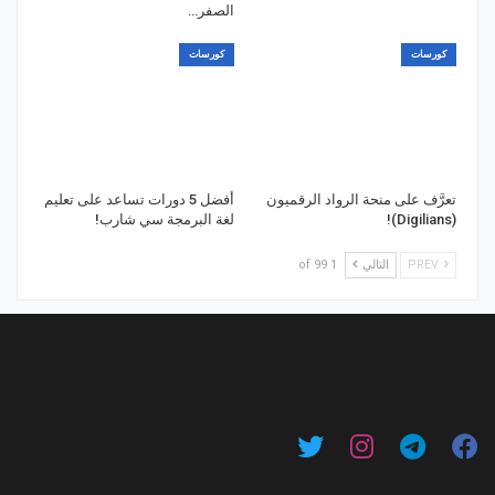
الصفر…
كورسات
كورسات
تعرَّف على منحة الرواد الرقميون
أفضل 5 دورات تساعد على تعليم
(Digilians)!
لغة البرمجة سي شارب!
PREV
التالي
1 of 99