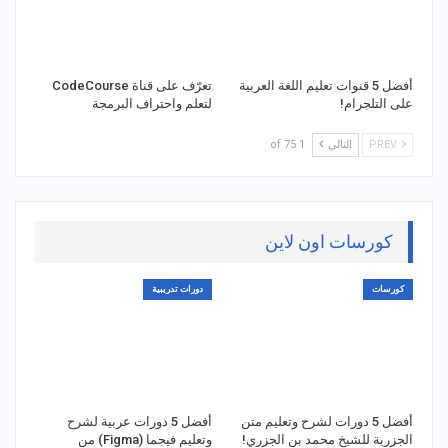
أفضل 5 قنوات تعليم اللغة العربية
تعرّف على قناة CodeCourse
على التلجرام!
لتعلم واحتراف البرمجة
PREV
التالي
1 of 75
كورسات اون لاين
كورسات
دورات تدريبية
أفضل 5 دورات لشرح وتعليم متن
أفضل 5 دورات عربية لشرح
الجزرية للشيخ محمد بن الجزري!
وتعليم فيجما (Figma) من