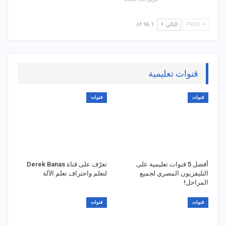
PREV
التالي
1 of 96
قنوات تعليمية
قنوات
قنوات
أفضل 5 قنوات تعليمية على
تعرّف على قناة Derek Banas
التليفزيون المصري لجميع
لتعلم واحتراف تعلم الآلة
المراحل!
قنوات
قنوات