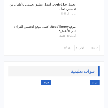
تحميل LogicLike: أفضل تطبيق تعليمي للأطفال من
3 سنين فما…
مايو 31, 2025
موقع ReadTheory: أفضل موقع لتحسين القراءة
لدى الأطفال!
أبريل 30, 2025
PREV
التالي
1 of 96
قنوات تعليمية
قنوات
قنوات