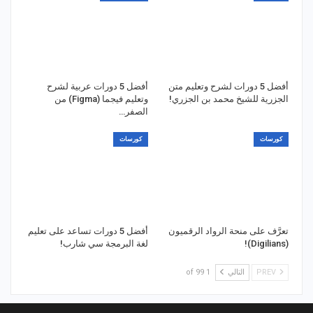
أفضل 5 دورات لشرح وتعليم متن
أفضل 5 دورات عربية لشرح
الجزرية للشيخ محمد بن الجزري!
وتعليم فيجما (Figma) من
الصفر…
كورسات
كورسات
تعرَّف على منحة الرواد الرقميون
أفضل 5 دورات تساعد على تعليم
(Digilians)!
لغة البرمجة سي شارب!
PREV
التالي
1 of 99