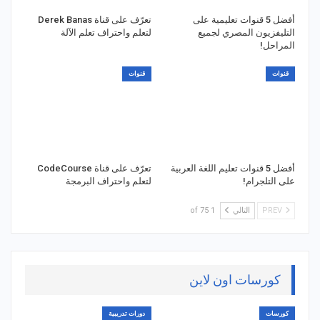
أفضل 5 قنوات تعليمية على
تعرّف على قناة Derek Banas
التليفزيون المصري لجميع
لتعلم واحتراف تعلم الآلة
المراحل!
قنوات
قنوات
أفضل 5 قنوات تعليم اللغة العربية
تعرّف على قناة CodeCourse
على التلجرام!
لتعلم واحتراف البرمجة
PREV
التالي
1 of 75
كورسات اون لاين
كورسات
دورات تدريبية