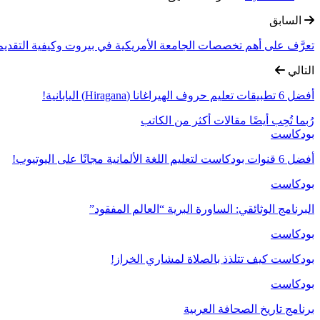
السابق
تعرَّف على أهم تخصصات الجامعة الأمريكية في بيروت وكيفية التقديم 
التالي
أفضل 6 تطبيقات تعليم حروف الهيراغانا (Hiragana) اليابانية!
رُبما تُحِب أيضًا
مقالات أكثر من الكاتب
بودكاست
أفضل 6 قنوات بودكاست لتعليم اللغة الألمانية مجانًا على اليوتيوب!
بودكاست
البرنامج الوثائقي: الساورة البرية “العالم المفقود”
بودكاست
بودكاست كيف تتلذذ بالصلاة لمشاري الخراز!
بودكاست
برنامج تاريخ الصحافة العربية