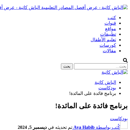
الباش كاتبة - عرض أف
كتب
قنوات
مواقع
تطبيقات
تعليم الأطفال
كورسات
مقالات
الباش كاتبة
بودكاست
برنامج فائدة على المائدة!
برنامج فائدة على المائدة!
بودكاست
كُتِب بواسطة
Aya Habib
تم تحديثه في
ديسمبر 5, 2024