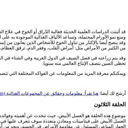
قد أثبتت الدراسات العلمية الحديثة فعالية الدّراق أو الخوخ في علاج
ومنع نمو الأورام المحتملة، وتساعد الألياف الغذائية الموجودة به على 
وقد ينصح أيضا بالإكثار من تناول الخوخ للأشخاص الذين يعانون من إمس
من الكثير من الأمراض مثل: أمراض القلب، وفقر الدم، ترقق العظام، ال
وقد يتم زراعته في فصل الصيف في الدول العربية وفي الشتاء في الدو
تحظى الصين بنصف الإنتاج العالمي منه سنويا.
ويمكنكم معرفة المزيد من المعلومات عن الفواكه المختلفة التي تتضمن
أرشح لك أيضا:
هيا نقرأ: معلومات وحقائق عن المجموعات الغذائية (Food Groups) للأطفال!
الحلقة الثلاثون
موضوع هذه الحلقة هو العسل الأبيض، حيث تتحدث عن أهميته وفوائده ال
العسل الأبيض على فيتامينات ومعادن متعددة سوف نتعرف عليها في هذه
الجهاز المناعي المسئول عن مقاومة الأمراض في الجسم، ويحد من أمراض