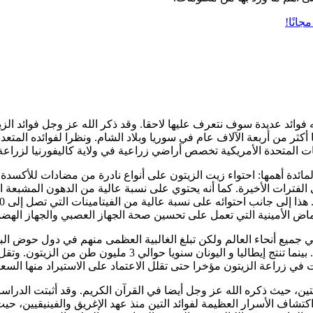
ه فوائد عديدة سوف نتعرف عليها لاحقا. وقد ذكر الله عز وجل فوائد الز
أكثر من أربعة الآلاف عام في سوريا وبلاد الشام. ونظرا لفوائده المتعد
ت المتحدة الأمريكية تخصص أراضي زراعية في ولاية كاليفورنيا لزراعة 
لمائدة أهمها: احتواء زيت الزيتون على أنواع نادرة من مضادات للأكسد
رات الأخيرة. كما أنه يحتوي على نسبة عالية من الدهون المشبعة الغ
حماض الأمينية التي تعمل على تحسين صحة الجهاز العصبي والجهاز الهضم
العالم من أشجار الزيتون. حيث تنتح أكثر من 5 مليون طن من الزيت
ي زراعة الزيتون مؤخرا حتى تقلل الاعتماد على الاستيراد منها السعو
تين، حيث ذكره الله عز وجل أيضا في القرآن الكريم. وقد أثبتت الدراسا
تشاف الأسرار العظيمة لفوائد التين منذ عهد الإغريق والفينيقيين، ح