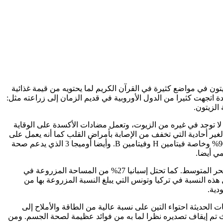
يتون في مواضع كثيرة في القرآن الكريم لما يحتويه من قيمة غذائية
دة اتجهت كثيرا من الدول الأوروبية في قديم الزمان إلى زراعته مثل:
الزيتون.
ة لا توجد في غيره من الزيوت، وتعمل مضادات الأكسدة على الوقاية
ير أحادية التي تخفف من الإصابة بأمراض القلب كما أنه يعمل على
تخفيض نسبة الكوليسترول في الدم مما يدعم صحة القلب والشرايين. هذا إلى جانب احتوائه على نسبة عالية من الفيتامينات التي تصل إلى 90% وخاصة فيتامين H وفيتامين B. وأيضا أوميجا 3 الذي يدعم صحة
ي أيضا.
وتبلغ عدد أشجار الزيتون حوالي 80 مليون شجرة حول العالم. تنتشر في جميع أنحاء العالم ولكن تبلغ الغالبية العظمى منهم في دول حوض البحر المتوسط. كما تحتل إسبانيا 27% من المساحة المزروعة في
ون. بينما تنتج إيطاليا و اليونان سنويا حوالي 3 مليون طن من الزيتون. وتقل هذه النسبة في تركيا وتونس التي يبلغ النسبة المزروعة بها من
دية.
ت الحديثة احتواء التين على نسبة عالية من الطاقة والأملاح إلى
يث تم إيقاف تصديره نظرا لما به من فوائد عظيمة لصحة الجسم. ومن