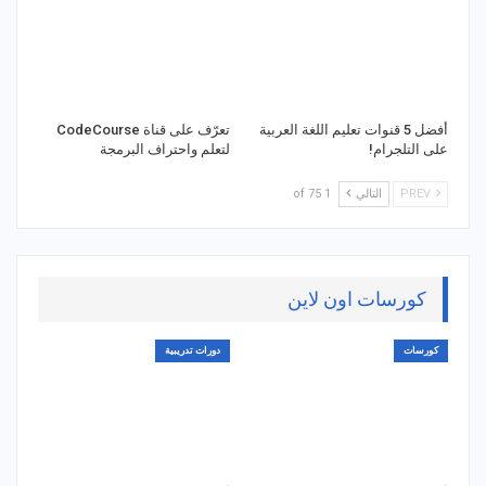
أفضل 5 قنوات تعليم اللغة العربية
تعرّف على قناة CodeCourse
على التلجرام!
لتعلم واحتراف البرمجة
PREV
التالي
1 of 75
كورسات اون لاين
كورسات
دورات تدريبية