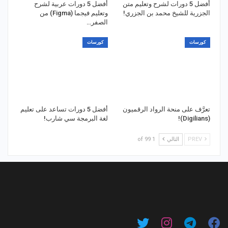
أفضل 5 دورات لشرح وتعليم متن
أفضل 5 دورات عربية لشرح
الجزرية للشيخ محمد بن الجزري!
وتعليم فيجما (Figma) من
الصفر…
كورسات
كورسات
تعرَّف على منحة الرواد الرقميون
أفضل 5 دورات تساعد على تعليم
(Digilians)!
لغة البرمجة سي شارب!
PREV
التالي
1 of 99