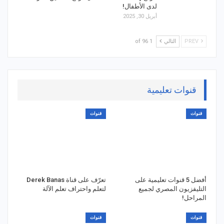
لدى الأطفال!
أبريل 30, 2025
PREV
التالي
1 of 96
قنوات تعليمية
قنوات
قنوات
أفضل 5 قنوات تعليمية على
تعرّف على قناة Derek Banas
التليفزيون المصري لجميع
لتعلم واحتراف تعلم الآلة
المراحل!
قنوات
قنوات