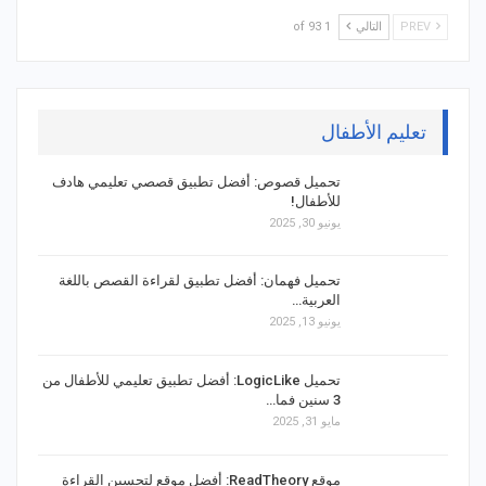
PREV
التالي
1 of 93
تعليم الأطفال
تحميل قصوص: أفضل تطبيق قصصي تعليمي هادف
للأطفال!
يونيو 30, 2025
تحميل فهمان: أفضل تطبيق لقراءة القصص باللغة
العربية…
يونيو 13, 2025
تحميل LogicLike: أفضل تطبيق تعليمي للأطفال من
3 سنين فما…
مايو 31, 2025
موقع ReadTheory: أفضل موقع لتحسين القراءة