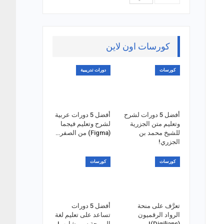
كورسات اون لاين
كورسات
دورات تدريبية
أفضل 5 دورات لشرح
أفضل 5 دورات عربية
وتعليم متن الجزرية
لشرح وتعليم فيجما
للشيخ محمد بن
(Figma) من الصفر…
الجزري!
كورسات
كورسات
تعرَّف على منحة
أفضل 5 دورات
الرواد الرقميون
تساعد على تعليم لغة
(Digilians)!
البرمجة سي شارب!