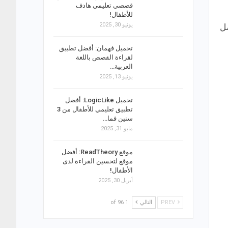
قصصي تعليمي هادف
للأطفال!
يونيو 30, 2025
ضل
تحميل فهمان: أفضل تطبيق
لقراءة القصص باللغة
العربية…
يونيو 13, 2025
تحميل LogicLike: أفضل
تطبيق تعليمي للأطفال من 3
سنين فما…
مايو 31, 2025
موقع ReadTheory: أفضل
موقع لتحسين القراءة لدى
الأطفال!
أبريل 30, 2025
PREV
التالي
1 of 96