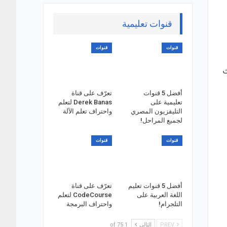
قنوات تعليمية
قنوات
قنوات
ث
أفضل 5 قنوات
تعرّف على قناة
تعليمية على
Derek Banas لتعلم
التليفزيون المصري
واحتراف تعلم الآلة
لجميع المراحل!
قنوات
قنوات
أفضل 5 قنوات تعليم
تعرّف على قناة
اللغة العربية على
CodeCourse لتعلم
التلجرام!
واحتراف البرمجة
PREV
التالي
1 of 75