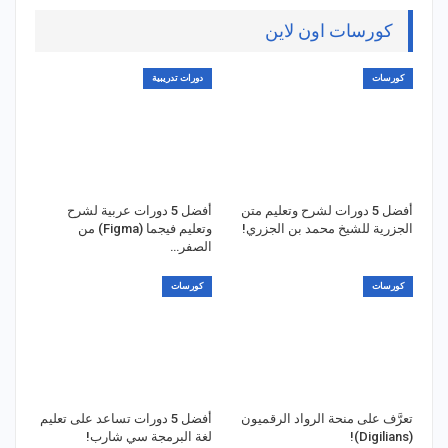
كورسات اون لاين
كورسات
دورات تدريبية
أفضل 5 دورات لشرح وتعليم متن
أفضل 5 دورات عربية لشرح
الجزرية للشيخ محمد بن الجزري!
وتعليم فيجما (Figma) من
الصفر…
كورسات
كورسات
تعرَّف على منحة الرواد الرقميون
أفضل 5 دورات تساعد على تعليم
(Digilians)!
لغة البرمجة سي شارب!