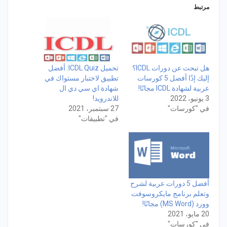
مرتبط
هل تبحث عن دورات ICDL؟
تحميل ICDL Quiz: أفضل
إليك إذًا أفضل 5 كورسات
تطبيق لاختبار مستواك في
عربية لشهادة ICDL مجانًا!
شهادة اي سي دي ال
3 يونيو، 2022
للاندرويد!
في "كورسات"
27 سبتمبر، 2021
في "تطبيقات"
أفضل 5 دورات عربية لشرح
وتعلم برنامج مايكروسوفت
وورد (MS Word) مجانًا!
20 مايو، 2021
في "كورسات"