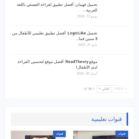
تحميل فهمان: أفضل تطبيق لقراءة القصص باللغة
العربية…
يونيو 13, 2025
تحميل LogicLike: أفضل تطبيق تعليمي للأطفال من
3 سنين فما…
مايو 31, 2025
موقع ReadTheory: أفضل موقع لتحسين القراءة
لدى الأطفال!
أبريل 30, 2025
PREV
التالي
1 of 96
قنوات تعليمية
قنوات
قنوات