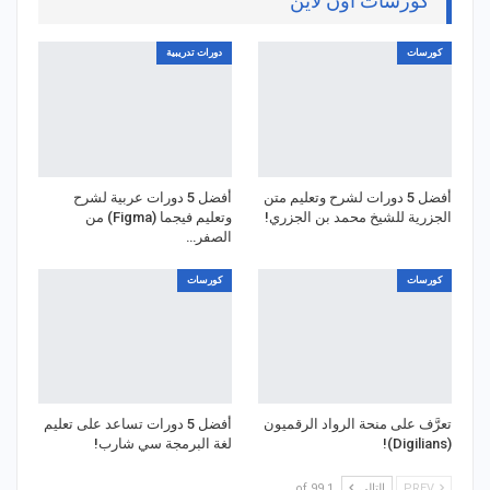
كورسات اون لاين
كورسات
دورات تدريبية
أفضل 5 دورات لشرح وتعليم متن
أفضل 5 دورات عربية لشرح
الجزرية للشيخ محمد بن الجزري!
وتعليم فيجما (Figma) من
الصفر…
كورسات
كورسات
تعرَّف على منحة الرواد الرقميون
أفضل 5 دورات تساعد على تعليم
(Digilians)!
لغة البرمجة سي شارب!
PREV
التالي
1 of 99