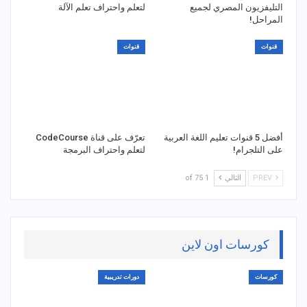
التليفزيون المصري لجميع
لتعلم واحتراف تعلم الآلة
المراحل!
قنوات
قنوات
أفضل 5 قنوات تعليم اللغة العربية
تعرّف على قناة CodeCourse
على التلجرام!
لتعلم واحتراف البرمجة
PREV
التالي
1 of 75
كورسات اون لاين
كورسات
دورات تدريبية