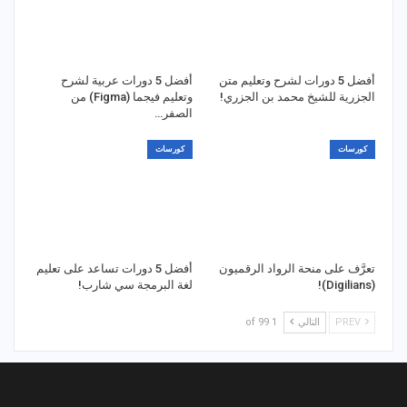
أفضل 5 دورات لشرح وتعليم متن
أفضل 5 دورات عربية لشرح
الجزرية للشيخ محمد بن الجزري!
وتعليم فيجما (Figma) من
الصفر…
كورسات
كورسات
تعرَّف على منحة الرواد الرقميون
أفضل 5 دورات تساعد على تعليم
(Digilians)!
لغة البرمجة سي شارب!
PREV
التالي
1 of 99