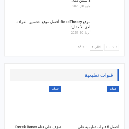
3 سنين فما…
مايو 31, 2025
موقع ReadTheory: أفضل موقع لتحسين القراءة
لدى الأطفال!
أبريل 30, 2025
PREV
التالي
1 of 96
قنوات تعليمية
قنوات
قنوات
أفضل 5 قنوات تعليمية على
تعرّف على قناة Derek Banas