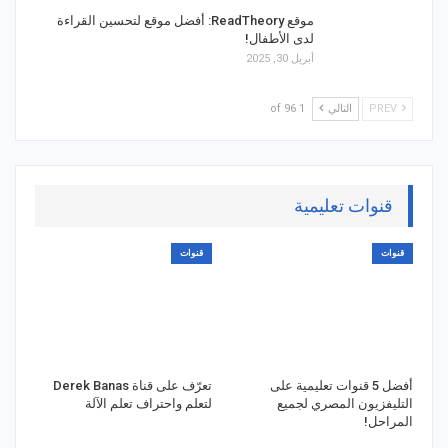
موقع ReadTheory: أفضل موقع لتحسين القراءة
لدى الأطفال!
أبريل 30, 2025
PREV
التالي
1 of 96
قنوات تعليمية
قنوات
قنوات
أفضل 5 قنوات تعليمية على
تعرّف على قناة Derek Banas
التليفزيون المصري لجميع
لتعلم واحتراف تعلم الآلة
المراحل!