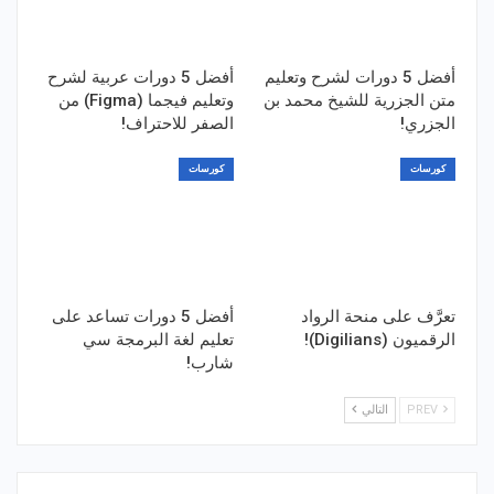
أفضل 5 دورات لشرح وتعليم
أفضل 5 دورات عربية لشرح
متن الجزرية للشيخ محمد بن
وتعليم فيجما (Figma) من
الجزري!
الصفر للاحتراف!
كورسات
كورسات
تعرَّف على منحة الرواد
أفضل 5 دورات تساعد على
الرقميون (Digilians)!
تعليم لغة البرمجة سي
شارب!
PREV
التالي