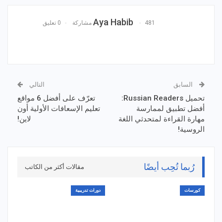
Aya Habib
481 مشاركة
0 تعليق
السابق
التالي
تحميل Russian Readers:
تعرّف على أفضل 6 مواقع
أفضل تطبيق لممارسة
تعليم الإسعافات الأولية أون
مهارة القراءة لمتحدثي اللغة
لاين!
الروسية!
رُبما تُحِب أيضًا
مقالات أكثر من الكاتب
كورسات
دورات تدريبية