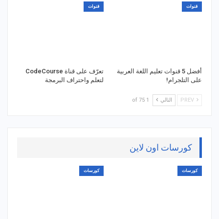
قنوات
قنوات
أفضل 5 قنوات تعليم اللغة العربية
تعرّف على قناة CodeCourse
على التلجرام!
لتعلم واحتراف البرمجة
PREV
التالي
1 of 75
كورسات اون لاين
كورسات
كورسات