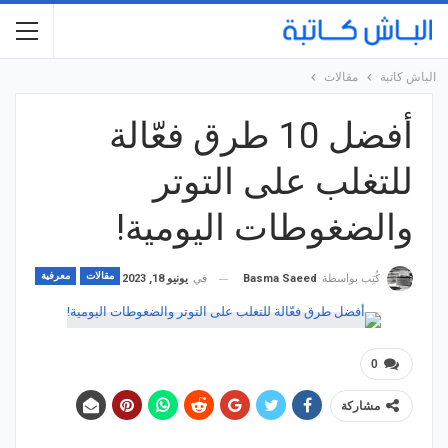
الباش كاتبة
مقالات
أفضل 10 طرق فعّالة
للتغلب على التوتر
والضغوطات اليومية!
مقالات
معرفية
في
يونيو 18, 2023
كُتِب بواسطة
Basma Saeed
0
مشاركة