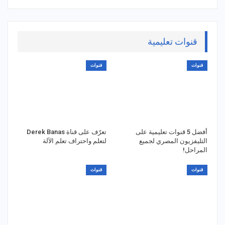
قنوات تعليمية
قنوات
قنوات
أفضل 5 قنوات تعليمية على
تعرّف على قناة Derek Banas
التليفزيون المصري لجميع
لتعلم واحتراف تعلم الآلة
المراحل!
قنوات
قنوات