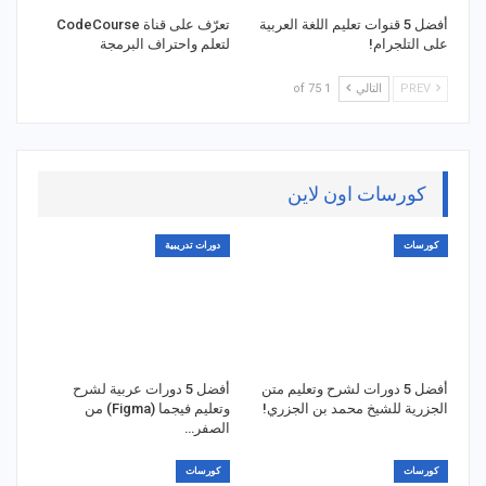
أفضل 5 قنوات تعليم اللغة العربية
تعرّف على قناة CodeCourse
على التلجرام!
لتعلم واحتراف البرمجة
PREV
التالي
1 of 75
كورسات اون لاين
كورسات
دورات تدريبية
أفضل 5 دورات لشرح وتعليم متن
أفضل 5 دورات عربية لشرح
الجزرية للشيخ محمد بن الجزري!
وتعليم فيجما (Figma) من
الصفر…
كورسات
كورسات