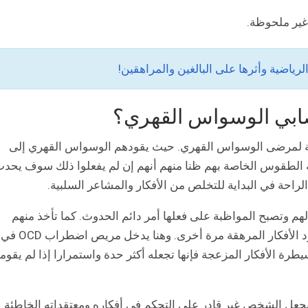
 غير ملحوظة.
رياضية وأثرها على البالغين والمراهقين!
مصابي الوسواس القهري؟
لنسبة لمرضى الوسواس القهري. حيث يقودهم الوسواس القهري إلى
ة الطقوس الخاصة بهم ظنا منهم أنهم إن لم يفعلوا ذلك سوف يحد
ة في البداية للتخلص من الأفكار والمشاعر السلبية.
م وتصبح المواظبة على فعلها أمر دائم الحدوث. كما تأخذ منهم
مزيد من الوقت والطاقة وإذا يقوموا بممارستها تعود الأفكار المرهقة مرة أخرى. وهنا يدخل مريص اضطراب OCD في
ة الأفكار المزعجة فإنها تجعله أكثر حدة واستمرارا إذا لم يقومو
عل الشخص غير قادر على التحكم في أفكاره ومعتقداته الخاطئة.