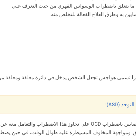
ا يتعلق باضطراب الوسواس القهري من حيث التعرف علي
بين به وطرق العلاج الفعالة للتخلص منه.
ارا تسمى هواجس تجعل الشخص يدخل في دائرة مغلقة ومغلقة من
د (ASD)!
وقد يساعد العلاج السلوكي المعرفي الأشخاص المصابين باضطراب OCD على تجاوز هذا الاضطراب والتعامل معه عن
قلق. ومواجهة المخاوف المسيطرة عليه طوال الوقت، في حين يضط