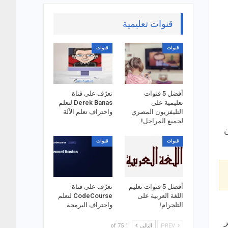
قنوات تعليمية
قنوات
قنوات
أفضل 5 قنوات
تعرّف على قناة
تعليمية على
Derek Banas لتعلم
التليفزيون المصري
واحتراف تعلم الآلة
لجميع المراحل!
قنوات
قنوات
أفضل 5 قنوات تعليم
تعرّف على قناة
اللغة العربية على
CodeCourse لتعلم
التلجرام!
واحتراف البرمجة
ر
PREV
التالي
1 of 75