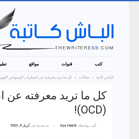
كتب
قنوات
مواقع
تطبي
الباش كاتبة
مقالات
كل ما تريد معرفته عن اضطراب الوسواس القهري (CD
كل ما تريد معرفته عن
(OCD)!
تم تحديثه في
أبريل 9, 2023
كُتِب بواسطة
Aya Habib