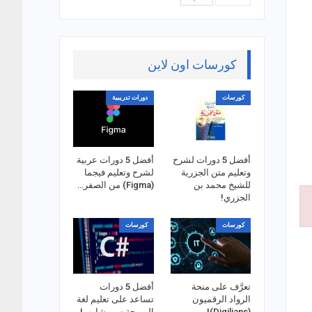
كورسات اون لاين
كورسات
دورات تدريبية
أفضل 5 دورات لشرح
أفضل 5 دورات عربية
وتعليم متن الجزرية
لشرح وتعليم فيجما
للشيخ محمد بن
(Figma) من الصفر…
الجزري!
كورسات
كورسات
تعرَّف على منحة
أفضل 5 دورات
الرواد الرقميون
تساعد على تعليم لغة
(Digilians)!
البرمجة سي شارب!