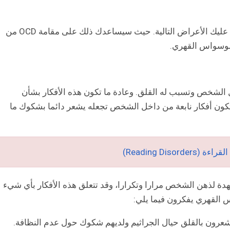
لذلك ينصح بالتوجه إلى الطبيب المختص إذا ظهرت عليك الأعراض التالية. حيث سيساعدك ذلك على مقامة OCD من
الوسواس القهري.
ل الشخص وتسبب له القلق. وعادة ما تكون هذه الأفكار بشأن
تكون أفكار نابعة من داخل الشخص تجعله يشعر دائما بشكوك ما
Reading Dis)
ة لذهن الشخص مرارا وتكرارا، وقد تتعلق هذه الأفكار بأي شيء
 القهري يفكرون فيما يلي:
يشعرون بالقلق حيال الجراثيم ولديهم شكوك حول عدم النظافة.