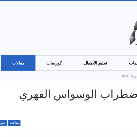
قات
تعليم الأطفال
كورسات
مقالات
O)!
 اضطراب الوسواس القهري
مقالات
معرف