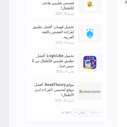
قصصي تعليمي هادف
للأطفال!
يونيو 30, 2025
تحميل فهمان: أفضل تطبيق
لقراءة القصص باللغة
العربية…
يونيو 13, 2025
تحميل LogicLike: أفضل
تطبيق تعليمي للأطفال من 3
سنين فما…
مايو 31, 2025
موقع ReadTheory: أفضل
موقع لتحسين القراءة لدى
الأطفال!
أبريل 30, 2025
PREV
التالي
1 of 96