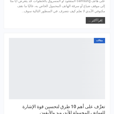
على هاتف Samsung المفقود أو المسروق بالخطوات. قد يتعرض أيًا منَّا
إلى موقف ضياع أو سرقة الهاتف المحمول الخاص به، غالبًا ما نقف
مكتوفي الأيدي لا نعلم كيف نتصرف. في السطور التالية سوف…
إقرأ أكثر ...
مقالات
تعرَّف على أهم 10 طرق لتحسين قوة الإشارة
للهواتف المحمولة للأندرويد والأيفون