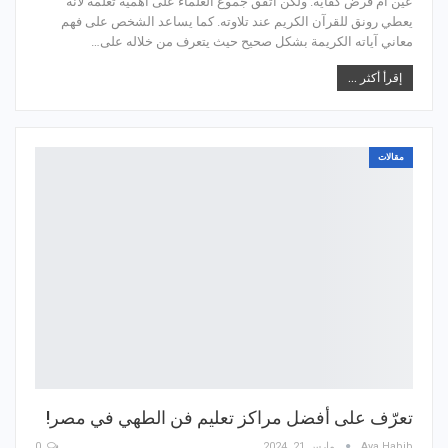
عين أم فرض كفاية. ولكن أتفق جموع العلماء على أهمية تعلمه لأنه
يعطي رونق للقرآن الكريم عند تلاوته. كما يساعد الشخص على فهم
معاني آياته الكريمة بشكل صحيح حيث يتعرف من خلاله على…
إقرأ أكثر ...
مقالات
تعرّف على أفضل مراكز تعليم فن الطهي في مصر!
Aya Habib
مارس 21, 2024
0