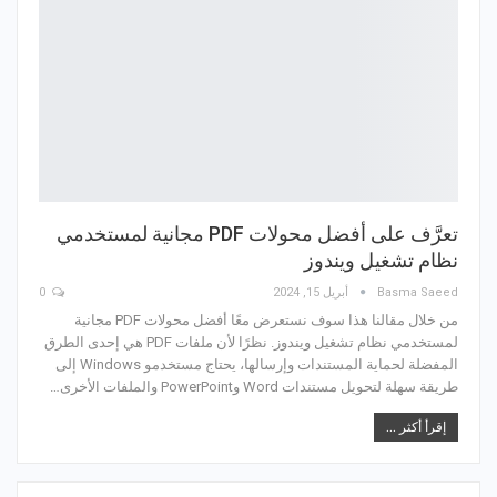
تعرَّف على أفضل محولات PDF مجانية لمستخدمي
نظام تشغيل ويندوز
Basma Saeed
أبريل 15, 2024
0
من خلال مقالنا هذا سوف نستعرض معًا أفضل محولات PDF مجانية
لمستخدمي نظام تشغيل ويندوز. نظرًا لأن ملفات PDF هي إحدى الطرق
المفضلة لحماية المستندات وإرسالها، يحتاج مستخدمو Windows إلى
طريقة سهلة لتحويل مستندات Word وPowerPoint والملفات الأخرى…
إقرأ أكثر ...