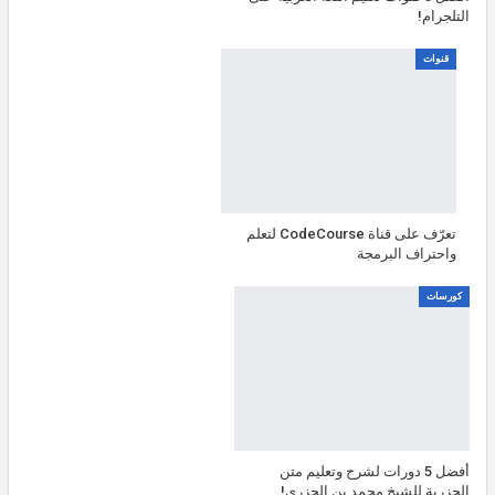
التلجرام!
قنوات
تعرّف على قناة CodeCourse لتعلم
واحتراف البرمجة
كورسات
أفضل 5 دورات لشرح وتعليم متن
الجزرية للشيخ محمد بن الجزري!