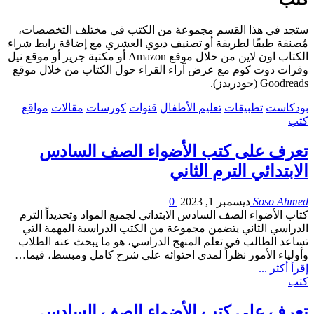
ستجد في هذا القسم مجموعة من الكتب في مختلف التخصصات،
مُصنفة طبقًا لطريقة أو تصنيف ديوي العشري مع إضافة رابط شراء
الكتاب اون لاين من خلال موقع Amazon أو مكتبة جرير أو موقع نيل
وفرات دوت كوم مع عرض آراء القراء حول الكتاب من خلال موقع
Goodreads (جودريدز).
بودكاست
تطبيقات
تعليم الأطفال
قنوات
كورسات
مقالات
مواقع
كتب
تعرف على كتب الأضواء الصف السادس
الابتدائي الترم الثاني
Soso Ahmed
ديسمبر 1, 2023
0
كتاب الأضواء الصف السادس الابتدائي لجميع المواد وتحديداً الترم
الدراسي الثاني يتضمن مجموعة من الكتب الدراسية المهمة التي
تساعد الطالب في تعلم المنهج الدراسي، هو ما يبحث عنه الطلاب
وأولياء الأمور نظراً لمدى احتوائه على شرح كامل ومبسط، فيما…
إقرأ أكثر ...
كتب
تعرف على كتب الأضواء الصف السادس