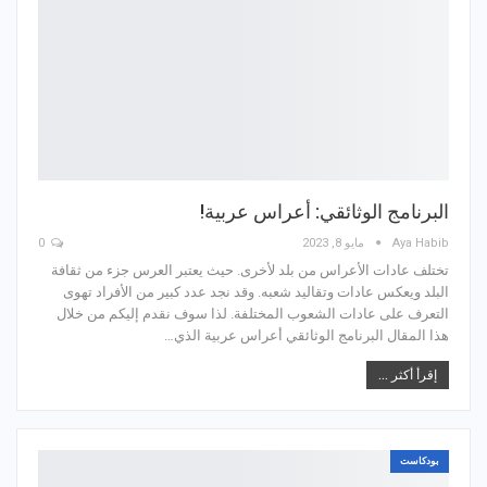
البرنامج الوثائقي: أعراس عربية!
Aya Habib
مايو 8, 2023
0
تختلف عادات الأعراس من بلد لأخرى. حيث يعتبر العرس جزء من ثقافة
البلد ويعكس عادات وتقاليد شعبه. وقد نجد عدد كبير من الأفراد تهوى
التعرف على عادات الشعوب المختلفة. لذا سوف نقدم إليكم من خلال
هذا المقال البرنامج الوثائقي أعراس عربية الذي…
إقرأ أكثر ...
بودكاست