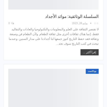
السلسلة الوثائقية: موائد الأجداد
☆☆
يوليو 28, 2023
0
لا تقتصر الثقافة على العلم والمعلومات والتكنولوجيا والعادات والتقاليد
فقط، إنما هناك ثقافات أخرى مثل ثقافة الطعام. ولأن الطعام فن وصنعة
وثقافة فقد حفظ التاريخ كنوز جمعها لنا أجدادنا على مدار السنين. وعندما
تبحث في كتب التاريخ سوف تجد…
إقرأ أكثر ...
بودكاست