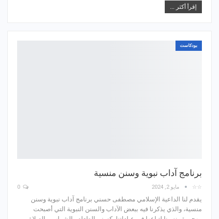
إقرأ أكثر ...
بودكاست
برنامج آداب نبوية وسنن منسية
☆☆
مايو 2, 2024
0
يقدم لنا الداعية الإسلامي مصطفى حسني برنامج آداب نبوية وسنن
منسية، والذي يذكرنا فيه ببعض الآداب والسنن النبوية التي أصبحت
مهجورة ونسينا اتباعها في عباداتنا، كسنن الطعام والشراب، والصلاة،