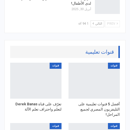
لدى الأطفال!
أبريل 30, 2025
PREV
التالي
1 of 94
قنوات تعليمية
قنوات
قنوات
أفضل 5 قنوات تعليمية على
تعرّف على قناة Derek Banas
التليفزيون المصري لجميع
لتعلم واحتراف تعلم الآلة
المراحل!
قنوات
قنوات