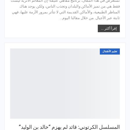
نستعرض في هذا المقال، برنامج مقاهي عتيقة! إن المعالم الأثرية ليست
فقط هي من تميز الأماكن والبلدان وتجذب الناس، ولكن يوجد هناك
المناظر الطبيعية، والأماكن القديمة التي لا تتأثر بمرور الأزمة عليها، فهي
ثابتة عبر الأجيال. من خلال مقالنا اليوم…
إقرأ أكثر ...
تعليم الأطفال
المسلسل الكرتوني: قائد لم يهزم “خالد بن الوليد”